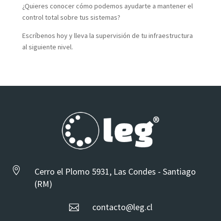
¿Quieres conocer cómo podemos ayudarte a mantener el
control total sobre tus sistemas?
Escríbenos hoy y lleva la supervisión de tu infraestructura
al siguiente nivel.

Cerro el Plomo 5931, Las Condes - Santiago
(RM)
contacto@leg.cl
