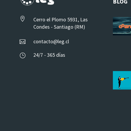
BLOG

Cerro el Plomo 5931, Las
Condes - Santiago (RM)
contacto@leg.cl

24/7 - 365 días
}