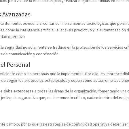
icos para validar la eficacia del plan y realizar mejoras continuas en funció
s Avanzadas
tantemente, es esencial contar con herramientas tecnológicas que permita
es como la inteligencia artificial, el análisis predictivo y la automatizació
idad operativa.
 y la seguridad no solamente se traduce en la protección de los servicios cr
nos de comunicación y coordinación.
del Personal
 eficiente como las personas que la implementan. Por ello, es imprescindib
de seguir los protocolos establecidos y sepan cómo actuar en situaciones 
 que debe extenderse a todas las áreas de la organización, fomentando una 
 jerárquicos garantiza que, en el momento crítico, cada miembro del equipo 
nte cambio, por lo que las estrategias de continuidad operativa deben ser 