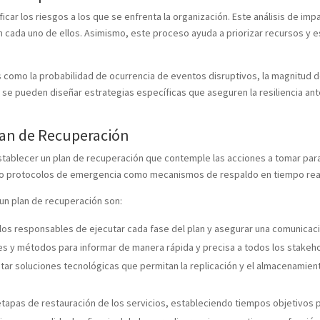
ificar los riesgos a los que se enfrenta la organización. Este análisis de imp
en cada uno de ellos. Asimismo, este proceso ayuda a priorizar recursos y
omo la probabilidad de ocurrencia de eventos disruptivos, la magnitud del 
, se pueden diseñar estrategias específicas que aseguren la resiliencia a
lan de Recuperación
stablecer un plan de recuperación que contemple las acciones a tomar para 
anto protocolos de emergencia como mecanismos de respaldo en tiempo rea
un plan de recuperación son:
 los responsables de ejecutar cada fase del plan y asegurar una comunicaci
es y métodos para informar de manera rápida y precisa a todos los stakeho
ar soluciones tecnológicas que permitan la replicación y el almacenamien
 etapas de restauración de los servicios, estableciendo tiempos objetivos 