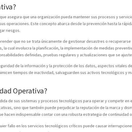
tiva?
 que asegura que una organización pueda mantener sus procesos y servicios
us operaciones. Este concepto abarca desde la prevención hasta la rápid
gar riesgos.
prender que no se trata únicamente de gestionar desastres o recuperarse d
 la cual involucra la planificación, la implementación de medidas preventi
sponsabilidades definidas, pruebas regulares y actualizaciones que se aju
uridad de la información y la protección de los datos, aspectos vitales de
imicen tiempos de inactividad, salvaguarden sus activos tecnológicos y m
idad Operativa?
dida de sus sistemas y procesos tecnológicos para operar y competir en e
ativas, sino que también puede perjudicar la reputación de la marca y dismi
que hacen indispensable contar con una robusta estrategia de continuidad 
uier fallo en los servicios tecnológicos críticos puede causar interrupcio