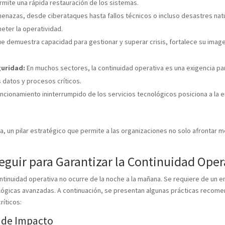
rmite una rápida restauración de los sistemas.
enazas, desde ciberataques hasta fallos técnicos o incluso desastres nat
ter la operatividad.
 demuestra capacidad para gestionar y superar crisis, fortalece su imag
guridad:
En muchos sectores, la continuidad operativa es una exigencia par
 datos y procesos críticos.
uncionamiento ininterrumpido de los servicios tecnológicos posiciona a la
va, un pilar estratégico que permite a las organizaciones no solo afrontar 
Seguir para Garantizar la Continuidad Oper
tinuidad operativa no ocurre de la noche a la mañana. Se requiere de un e
lógicas avanzadas. A continuación, se presentan algunas prácticas recome
ríticos:
s de Impacto