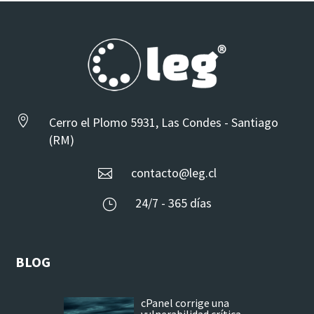

Cerro el Plomo 5931, Las Condes - Santiago
(RM)
contacto@leg.cl

24/7 - 365 días
}
BLOG
cPanel corrige una