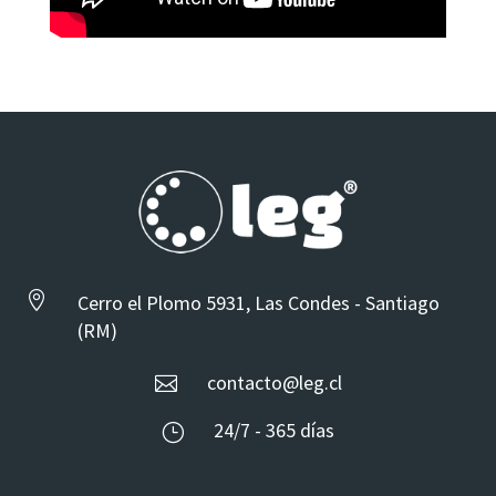

Cerro el Plomo 5931, Las Condes - Santiago
(RM)
contacto@leg.cl

24/7 - 365 días
}